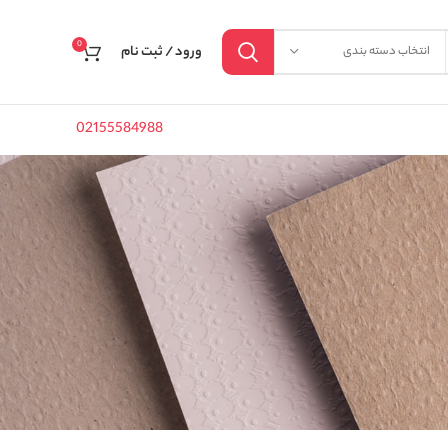
0
ورود / ثبت نام
انتخاب دسته بندی
02155584988