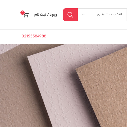
0
ورود / ثبت نام
انتخاب دسته بندی
02155584988