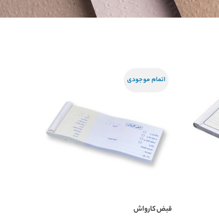
اتمام موجودی
قبض کارواش