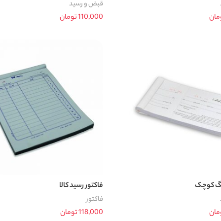
قبض و رسید
مان
110,000
تومان
د خرید
افزودن به سبد خرید
نگ کوچک
فاکتور رسید کالا
فاکتور
مان
118,000
تومان