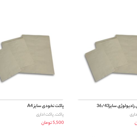
دیولوژی سایز36/43
پاکت نخودی سایز A4
داری
پاکت
,
پاکت اداری
ن
5,500
تومان
د خرید
افزودن به سبد خرید