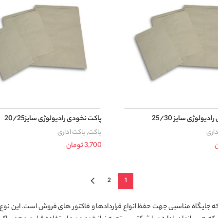
دیولوژی سایز 25/30
پاکت نخودی رادیولوژی سایز20/25
داری
پاکت
,
پاکت اداری
ن
3,700
تومان
د خرید
افزودن به سبد خرید
2
1
ت که جایگاه مناسبی جهت حفظ انواع قراردادها و فاکتور های فروش است. این نوع 