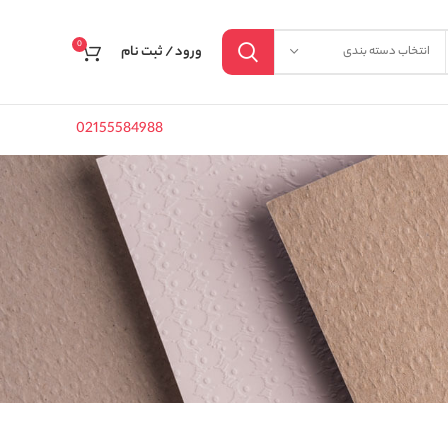
0
ورود / ثبت نام
انتخاب دسته بندی
02155584988