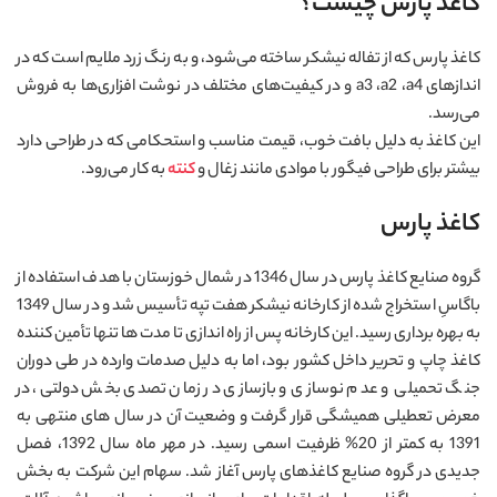
کاغذ پارس چیست؟
کاغذ پارس که از تفاله نیشکر ساخته می‌شود، و به رنگ زرد ملایم است که در
اندازهای a3 ،a2 ،a4 و در کیفیت‌های مختلف در نوشت افزاری‌ها به فروش
می‌رسد.
این کاغذ به دلیل بافت خوب، قیمت مناسب و استحکامی که در طراحی دارد
بیشتر برای طراحی فیگور با موادی مانند زغال و
کنته
به کار می‌رود.
کاغذ پارس
گروه صنایع کاغذ پارس در سال 1346 در شمال خوزستان با هدف استفاده از
باگاسِ استخراج شده از کارخانه نیشکر هفت تپه تأسیس شد و در سال 1349
به بهره برداری رسید. این کارخانه پس از راه اندازی تا مدت ها تنها تأمین کننده
کاغذ چاپ و تحریر داخل کشور بود، اما به دلیل صدمات وارده در طی دوران
جنگ تحمیلی و عدم نوسازی و بازسازی در زمان تصدی بخش دولتی، در
معرض تعطیلی همیشگی قرار گرفت و وضعیت آن در سال های منتهی به
1391 به کمتر از 20% ظرفیت اسمی رسید. در مهر ماه سال 1392، فصل
جدیدی در گروه صنایع کاغذهای پارس آغاز شد. سهام این شرکت به بخش