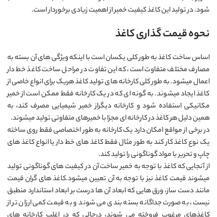
شود. در تولید این کاغذ کيفيت خمیر از اهمیت زیادی برخوردار است.
نحوه قیمت گذاری کاغذ
اساس ساخت کاغذ به طور کلی یکسان است با اینکه ویژگی های آن بسته به
مصارف مختلف متفاوت است، که این تفاوت در مراحل ساخت کاغذ خط دار
اعمال میشود. به طور کلی کارخانه های تولید کاغذ هریک برای انواع خاصی از
کاغذ ایجاد میشوند. به گونه ای که در یک کارخانه فقط ممکن است از خمیر
مکانیکی استفاده شود و کارخانه دیگراز خمیر شیمیایی مصرف کند، به
همین دلیل هر کاغذ در کارخانه ای مجزا با خمیرهای متفاوتی تولید میشوند.
در برخی از مواقع امکان دارد یک کارخانه به طور اختصاصی فقط روی ساخته
یک نوع کاغذ کار کند به طور مثال فقط کاغذ های خط دار یا انواع کاغذ های
چاپ و تحریر با مواد گوناگونی را تولید کند.
از آنجایی که کاغذ با توجه به خمیر ساخت آن در کیفیت های گوناگونی تولید
میشوند قیمت کاغذ نیز با توجه به آن تعیین میشود.کاغذ های گران قیمت
مانند دست ساز، ورق هایی که ابعاد آن ها درست بر ابعاد استاندارد منطبق
نیست، به صورت جداگانه بسته بندی می شوند و به قیمت کمی ارزان تر از
کاغذهای مرغوب فروخته می شوند، درحالی که در اغلب کارخانه های