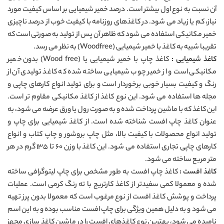
آن نسبت به نوع اول بیشتر است. درصد خمیر شیمیایی بر اساس کیفیت مورد
نیاز، کم یا زیاد می شود. در کاغذهای روزنامه با کیفیت خوب از درصد ناچیزی
خمیر مکانیکی استفاده می شود که ظاهر آن پس از تولید به صورتی است که
تقریبا شبیه به کاغذ با خمیر شیمیایی (Woodfree) به نظر می رسد.
کاغذ شیمیایی :
کاغذ چاپ با خمیر شیمیایی یا (Wood free) بدون خمیر
مکانیکی است و از خمیر چوب شیمیایی ساخته شده که کاغذ تولیدی آن از
رنگ و کیفیت بسیار خوبی برخوردار است و برای تولید انواع کارهای چاپی و
مجله ها استفاده می شود. این نوع کاغذ از کاغذ مکانیکی مقاوم تر است.
این کاغذ که با ماشین پرداخت شده و به صورت رول یا ورق عرضه می شود، به
عنوان کاغذ چاپ افست شناخته شده است. از کاغذ شیمیایی برای چاپ و
تولید انواع محصولات با کیفیت بالا، مثل چاپ بروشور و چاپ کتاب و انواع
کارهای چاپی تجاری استفاده می شود. این کاغذ با وزن ۶۰ تا ۱۳۵ گرم در هر
متر مربع ساخته می شود.
کاغذ افست :
کاغذ چاپ افست به طور مشخص برای چاپ لیتوگرافی ساخته
شده و معمولا کمی سفیدتر از کاغذ کارتریج با ته رنگ کرمی است. عملیات
پرداخت و پوشش کاغذ افست از نوع مرغوب است که معمولا بدون پرز تهیه
می شود و به دلیل همین ویژگی برای چاپ افست مناسب بوده و به این اسم
نامیده می شود، بهترین نوع کاغذهای افست را در ماشین کاغذ سازی مجهز