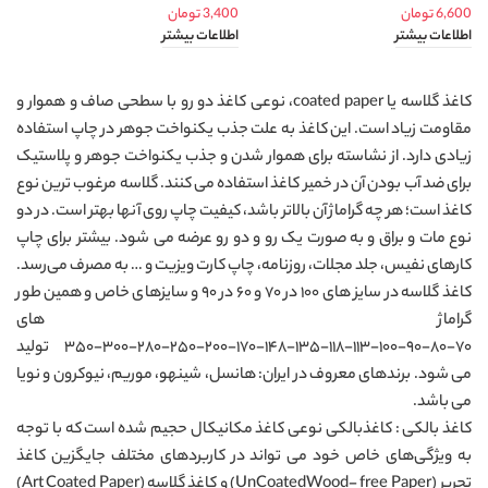
6,600
تومان
3,400
تومان
اطلاعات بیشتر
اطلاعات بیشتر
کاغذ گلاسه یا coated paper، نوعی کاغذ دو رو با سطحی صاف و هموار و
مقاومت زیاد است. این کاغذ به علت جذب یکنواخت جوهر در چاپ استفاده
زیادی دارد. از نشاسته برای هموار شدن و جذب یکنواخت جوهر و پلاستیک
برای ضد آب بودن آن در خمیر کاغذ استفاده می کنند. گلاسه مرغوب ترین نوع
کاغذ است؛ هر چه گراماژ آن بالاتر باشد، کیفیت چاپ روی آنها بهتر است. در دو
نوع مات و براق و به صورت یک رو و دو رو عرضه می شود. بیشتر برای چاپ
کارهای نفیس، جلد مجلات، روزنامه، چاپ کارت ویزیت و … به مصرف می‌رسد.
کاغذ گلاسه در سایز های ۱۰۰ در ۷۰ و ۶۰ در ۹۰ و سایزهای خاص و همین طور
گراماژ های
۷۰-۸۰-۹۰-۱۰۰-۱۱۳-۱۱۸-۱۳۵-۱۴۸-۱۷۰-۲۰۰-۲۵۰-۲۸۰-۳۰۰-۳۵۰ تولید
می شود. برندهای معروف در ایران: هانسل، شینهو، موریم، نیوکرون و نویا
می باشد.
کاغذ بالکی : كاغذبالكی نوعی کاغذ مكانيكال حجیم شده است که با توجه
به ویژگی‌های خاص خود می تواند در کاربردهای مختلف جایگزین کاغذ
تحریر (UnCoatedWood- free Paper) و کاغذ گلاسه (Art Coated Paper)