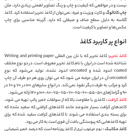
نیست و در مواقعی که کیفیت و چاپ و رنگ تصاویر اهمتی زیادی دارد، مثل
چاپ کاتالوگ
و کارت ویزیت و غیره، نمی‌توان از کاغذ تحریر استفاده کرد. کاغذ
گلاسه به دلیل سطح صاف و صیقلی‌ که دارد، گزینه‌ مناسبی برای چاپ
عکس‌ها و تصاویر با کیفیت است.
انواع پر کاربرد کاغذ
کاغذ تحریر
:
کاغذ تحریر که با نان بین المللی Writing and printing paper
شناخته شده است در ایران با نام کاغذ تحریر معروف است. در دو نوع مختلف
coated اندود شده و uncoated اندود نشده، تولید می‌شود که نوع
uncoated آن در ایران عرضه می شود که می توان روی هر دو طرف آن چاپ
کرد و مرکب به طرف دیگر نفوذ نمی کند. در انواع سایزهای ۱۰۰ در ۷۰ و ۶۰ در
۹۰ و گراماژهای ۵۰-۵۵-۶۰-۶۵-۷۰-۷۵-۷۵-۸۰-۱۰۰ و ۱۲۰ ارائه می‌شود.
کاغذ کرافت
:
کاغذی با مقاومت بالا که از سولفات خمیر پالپ تهیه می شود،
کاغذهای کرافت بسیار متنوعند مانند کاغذهای کرافتی که سفید نشده که
برای بسته بندی استفاده می شوند تا کاغذهای کرافت سفید شده که برای
تهیه کاغذهایی که پیوستگی بافت آن قوی است به کار می رود.
کاغذ مکانیک :
نوع مرغوب تری از کاغذ روزنامه است که درصد خمیر شیمیایی