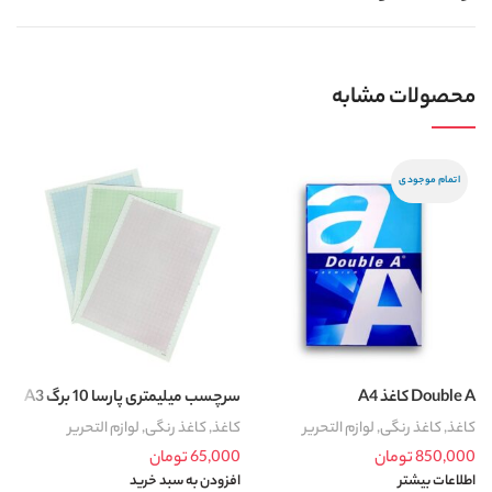
محصولات مشابه
اتمام موجودی
Double A کاغذ A4
سرچسب میلیمتری پارسا 10 برگ A3
طر
کاغذ
,
کاغذ رنگی
,
لوازم التحریر
کاغذ
,
کاغذ رنگی
,
لوازم التحریر
ک
م
850,000
تومان
65,000
تومان
ل
اطلاعات بیشتر
افزودن به سبد خرید