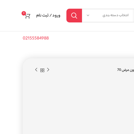
0
ورود / ثبت نام
انتخاب دسته بندی
02155584988