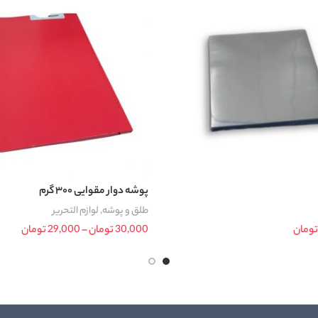
پوشه دوار مقوایی ۳۰۰ گرم
طلق و پوشه
,
لوازم التحریر
تومان
30,000
تومان
–
29,000
تومان
ange:
د خرید
انتخاب گزینه ها
rough
30,000 ت