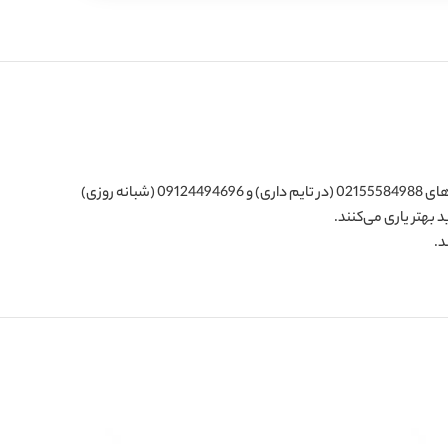
پارسا پخش مرکز فروش انواع کاغذ و مقوا و پاکت و پوشه و فاکتور و اسناد ملکی(مالی و اداری) و دفتر در تهران است. شما برای خرید می‌توانید با شماره‌های 02155584988 (در تایم داری) و 09124494696 (شبانه روزی)
د.