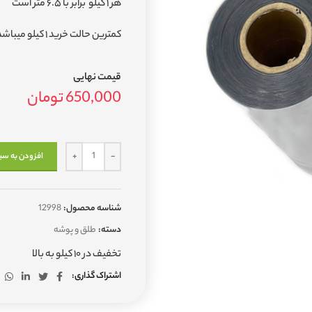
هر ۱ کیلو برابر با ۶.۵ متر است
کمترین حالت خرید ۱ کیلو میباشد
قیمت نهایی
650,000
تومان
افزودن به سب
شناسه محصول:
12998
دسته:
طلق و پوشه
تخفیف در ۱۰ کیلو به بالا
اشتراک گذاری