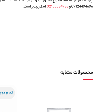
پارسا پخش
ارائه دهنده انواع
فاکتور مرجوعی
می‌باشد. متاسفانه در ح
09124494696
و
02155584988
امکان‌پذیر است
.
محصولات مشابه
اتمام موج