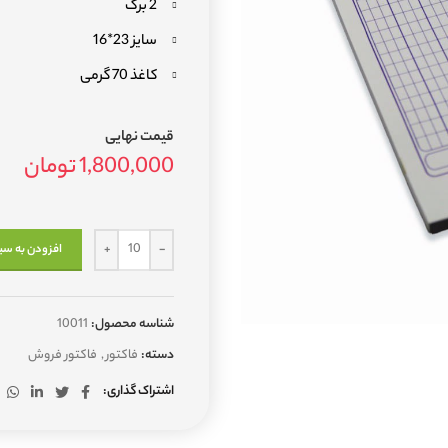
2 برگ
سایز 23*16
کاغذ 70 گرمی
قیمت نهایی
1,800,000
تومان
افزودن به سب
شناسه محصول:
10011
دسته:
فاکتور
,
فاکتور فروش
اشتراک گذاری