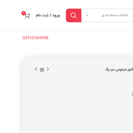
0
ورود / ثبت نام
انتخاب دسته بندی
02155584988
کتور مرجوعی دو برگ