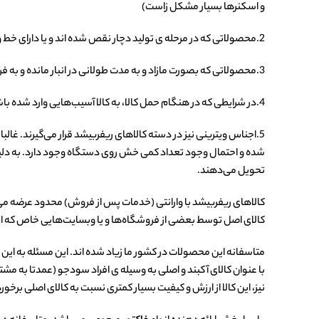
و اسکنرها بسیار مشکل زاست)
2.محصولاتی که در مرحله ی تولید دچار نقص شده اند و یا دارای خط و خش و نقایص ظاهری گهگاه کوچک و جزئی شده اند، نیز در رده ی محصولات ریفربیشد قرار می‌گیرند.
3.محصولاتی که بصورت مازاد و به مدت طولانی در انبار مانده و به فروش نرفته‌اند. (هنگامی که مدل‌ها از رده خارج شوند و مدل‌های جدید جایگزین شوند)
4.در شرایطی که در هنگام حمل کالا، به کالا آسیب‌هایی وارد شده باشد؛ شرکت سازنده ی کالا، اجناس را تعمیر کرده و کالا را به عنوان کالای ریفربیشد به بازار عرضه می‌کند.
5.اجناس ویترینی نیز در دسته کالاهای ریفربیشد قرار می‌گیرند. غال
شده و احتمال وجود تعداد کمی خش روی دستگاه وجود دارد. به دلیل ا
تحویل می‌دهند.
کالای اصل توسط بعضی از فروشگاه‌ها و یا وبسایت‌هایی خاص که ارز
متاسفانه این محصولات در کشور ما زیاد شده اند. این مسئله به این
با عنوان کالای آکبند و اصلی به وسیله ی افراد سودجو (عمدتا به مشتر
نیز، این کالا از ارزش و کیفیت بسیار کمتری نسبت به کالای اصلی برخور