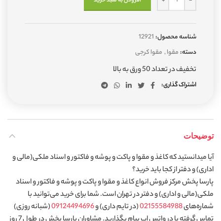
افزودن به سبد خرید
شناسه محصول:
12921
دسته:
مقوا
,
مقوا کرجی
تخفیف در تعداد 50 ورق به بالا
اشتراک گذاری
توضیحات
آیا میدانستید که کاغذ و مقوا و پاکت و پوشه و فاکتور و اسناد ملکی(مالی و
اداری) و دفتر از کجا باید خرید؟
پارسا پخش مرکز فروش انواع کاغذ و مقوا و پاکت و پوشه و فاکتور و اسناد
ملکی(مالی و اداری) و دفتر در تهران است. شما برای خرید می‌توانید با
شماره‌های
02155584988
(در تایم داری) و
09124494696
(شبانه روزی)
تماس گرفته یا در واتس اپ پیام بگذارید. مشاوران پارسا پخش در طول 7 روز