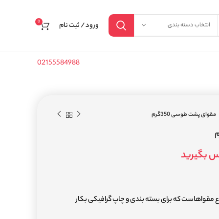
0
ورود / ثبت نام
انتخاب دسته بندی
02155584988
مقوای پشت طوسی 350گرم
س بگیرید
اع مقواهاست که برای بسته بندی و چاپ گرافیکی بکار