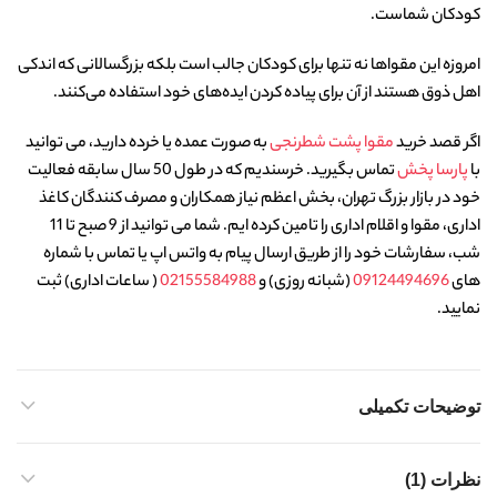
کودکان شماست.
امروزه این مقواها نه تنها برای کودکان جالب است بلکه بزرگسالانی که اندکی
اهل ذوق هستند از آن برای پیاده کردن ایده‌های خود استفاده می‌کنند.
اگر قصد خرید
مقوا پشت شطرنجی
به صورت عمده یا خرده دارید، می توانید
با
پارسا پخش
تماس بگیرید. خرسندیم که در طول 50 سال سابقه فعالیت
خود در بازار بزرگ تهران، بخش اعظم نیاز همکاران و مصرف کنندگان کاغذ
اداری، مقوا و اقلام اداری را تامین کرده ایم. شما می‌ ‌توانید از 9 صبح تا 11
شب، سفارشات خود را از طریق ارسال پیام به واتس اپ یا تماس با شماره
های
09124494696
(شبانه روزی) و
02155584988
( ساعات اداری) ثبت
نمایید.
توضیحات تکمیلی
نظرات (1)