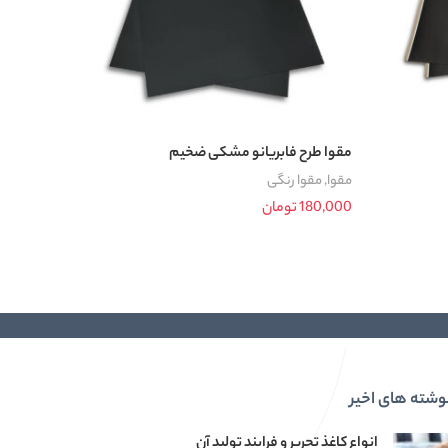
مقوا طرح فابریانو مشکی ضخیم
مقوای پشت
مقوا
,
مقوا رنگی
مقوا
,
مقو
180,000
تومان
15,000
افزودن به سبد خرید
اطلاعات ب
وشته های اخیر
انواع کاغذ تحریر و فرایند تولید آن