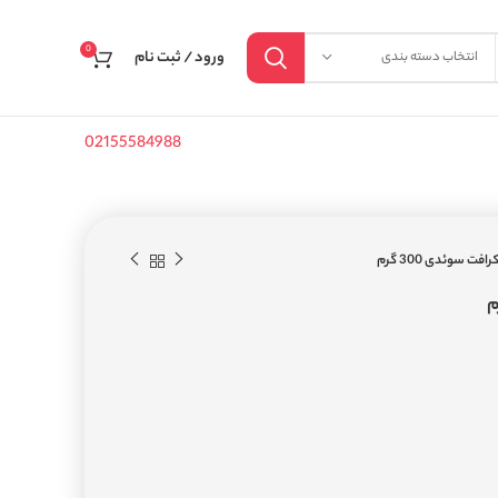
0
ورود / ثبت نام
انتخاب دسته بندی
02155584988
افت سوئدی 300 گرم