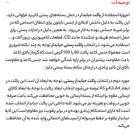
توضیحات
امروزه استفاده از
پاکت‌ حبابدار
در حمل بسته‌های پستی کاربرد فراوانی دارد،
این پاکت به دلیل داشتن لایه‌ای از جنس نایلون برای انتقال اجسامی که در
برابر ضربه حساس بوده به کار می‌رود. به همین دلیل در ادارات پستی برای
حمل اجسام ظریف و شکننده مانند CD، قطعات کامپیوتری، زیور آلات و …
استفاده می‌شود.در انتخاب
پاکت پستی حبابدار
توجه به چند نکته ضروری
است معمولا جنس کاغذ پاکت 80 یا 100 گرمی است که گرماژ بالای کاغذ
باعث مقاومت بیشتر آن در برابر پاره شدگی خواهد شد جنس کاغذ و مقاومت
بالای آن تاثیر زیادی در ارسال سالم بسته پستی دارد.
مورد دوم در انتخاب
پاکت حبابدار پستی
، توجه به ابعاد آن است این پاکت در
ابعاد A3،A4 و A5 عرضه می‌شود انتخاب ابعاد پاکت با توجه به ابعاد کالای
ارسالی علاوه برا اینکه از بسته ارسالی به خوبی محافظت می‌کند باعث صرفه
جویی در وقت و هزینه نیز می‌شود.لایه داخلی این پاکت حبابدار انتخاب شده
است که دارای استحکام زیادی بوده و در برابر رطوبت نیز مقاوم است این لایه
حبابدار علاوه بر حفظ مرسوله از آسیب‌های احتمالی وارد شده به آن محافظت
می‌کند .