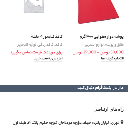
پوشه دوار مقوایی ۳۰۰ گرم
کاغذ کلاسور 4 حلقه
3
طلق و پوشه
,
لوازم التحریر
کاغذ
,
کاغذ رنگی
,
لوازم التحریر
ک
30,000
تومان
–
29,000
تومان
Price range: 29,000 تومان through
برای دریافت قیمت تماس بگیرید
30,000 تومان
0
انتخاب گزینه ها
افزودن به سبد خرید
ا
ما را در اینستاگرام دنبال کنید
راه های ارتباطی
تهران، خیابان پانزده خرداد، بازارچه عودلاجان، کوچه حکیم، پلاک ۴۱، طبقه اول