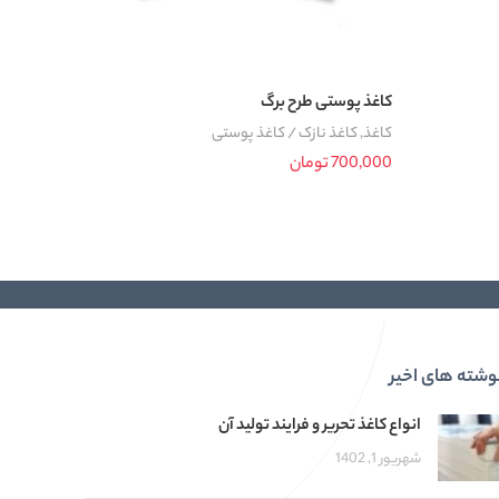
کاغذ پوستی طرح برگ
کاغذ پو
کاغذ
,
کاغذ نازک / کاغذ پوستی
کاغذ
,
کاغ
700,000
تومان
00,000
افزودن به سبد خرید
اطلاعات ب
وشته های اخیر
انواع کاغذ تحریر و فرایند تولید آن
شهریور 1, 1402