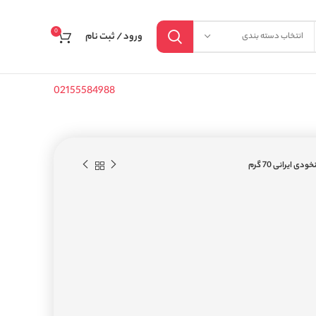
0
ورود / ثبت نام
انتخاب دسته بندی
02155584988
ودی ایرانی 70 گرم