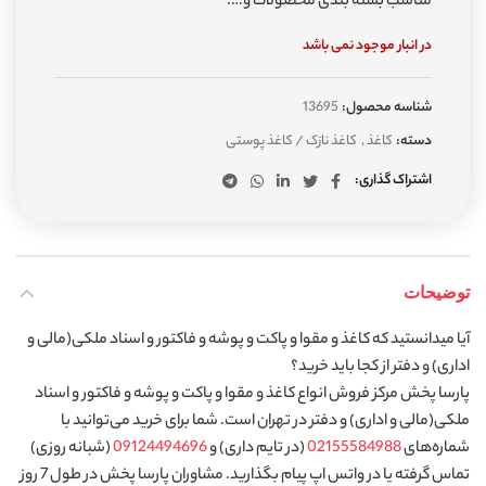
مناسب بسته بندی محصولات و….
در انبار موجود نمی باشد
شناسه محصول:
13695
دسته:
کاغذ
,
کاغذ نازک / کاغذ پوستی
اشتراک گذاری
توضیحات
آیا میدانستید که کاغذ و مقوا و پاکت و پوشه و فاکتور و اسناد ملکی(مالی و
اداری) و دفتر از کجا باید خرید؟
پارسا پخش مرکز فروش انواع کاغذ و مقوا و پاکت و پوشه و فاکتور و اسناد
ملکی(مالی و اداری) و دفتر در تهران است. شما برای خرید می‌توانید با
شماره‌های
02155584988
(در تایم داری) و
09124494696
(شبانه روزی)
تماس گرفته یا در واتس اپ پیام بگذارید. مشاوران پارسا پخش در طول 7 روز