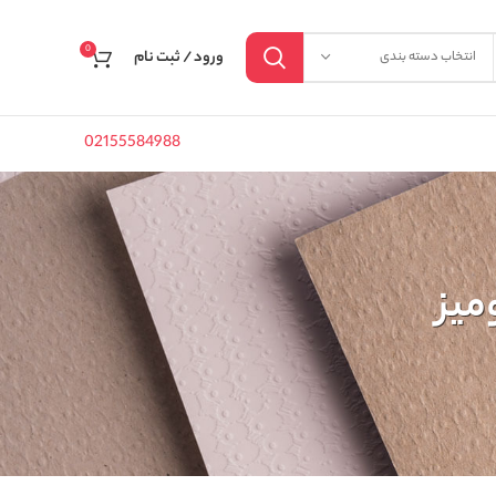
0
ورود / ثبت نام
انتخاب دسته بندی
02155584988
میز