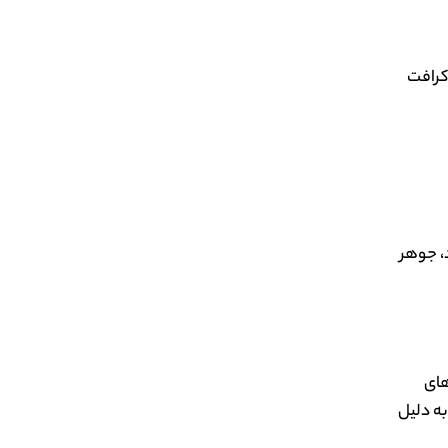
 کرافت
د، جوهر
های
به دلیل