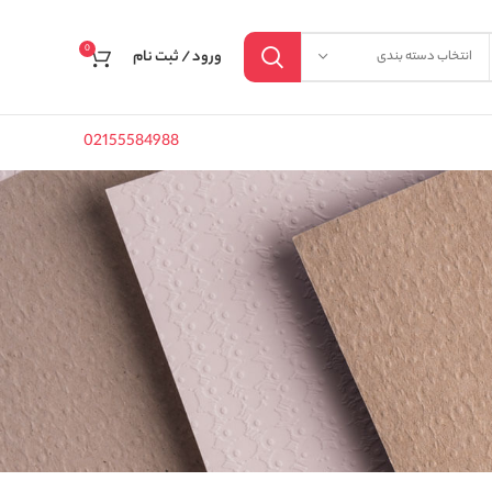
0
ورود / ثبت نام
انتخاب دسته بندی
02155584988